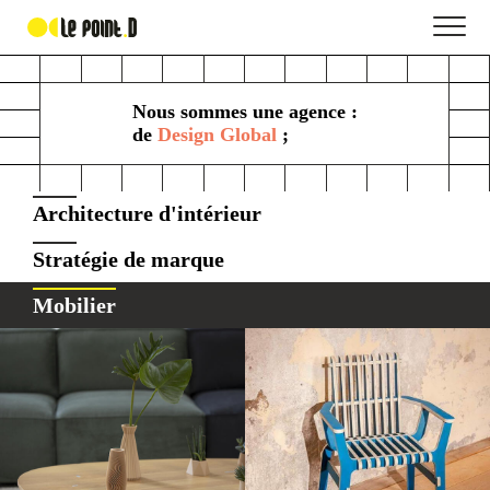
Nous sommes une agence :
de
Design Global
;
Architecture d'intérieur
Stratégie de marque
Mobilier