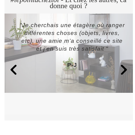
donne quoi ?
"Je cherchais une étagère où ranger
différentes choses (objets, livres,
etc), une amie m’a conseillé ce site
et j’en suis très satisfait "
P-J