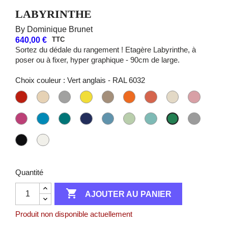
LABYRINTHE
By Dominique Brunet
640,00 €
TTC
Sortez du dédale du rangement ! Etagère Labyrinthe, à
poser ou à fixer, hyper graphique - 90cm de large.
Choix couleur : Vert anglais - RAL 6032
Rouge
Ivoire
Gris
Jaune
Gris
Orange
Orange
Blanc
Rose
garance
clair
aluminium
soufre
beige
tangerine
corail
perlé
anglais
-
-
-
-
-
-
-
-
-
Rose
Bleu
Bleu
Bleu
Bleu
Vert
Vert
Gris
Vert
RAL
RAL
RAL
RAL
RAL
RAL
RAL
RAL
RAL
fuschia
électrique
canard
nocturne
gris
d
clair
perle
anglais
3020
1015
9007
1016
1019
2008
2012
1013
3015
-
-
-
-
-
eau
-
-
-
Noir
Blanc
RAL
RAL
RAL
RAL
RAL
-
RAL
RAL
RAL
intense
pur
4010
5012
5021
5022
5024
RAL
6027
7004
6032
-
-
6019
RAL
RAL
Quantité
9005
9010

AJOUTER AU PANIER
Produit non disponible actuellement