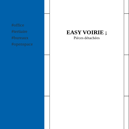
#office
#tertiaire
EASY VOIRIE ;
#bureaux
Pièces détachées
#openspace