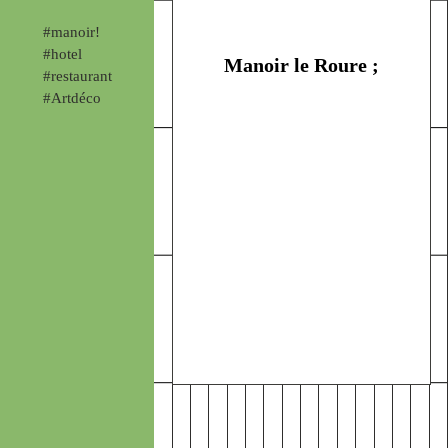
#manoir!
#hotel
Manoir le Roure ;
#restaurant
#Artdéco